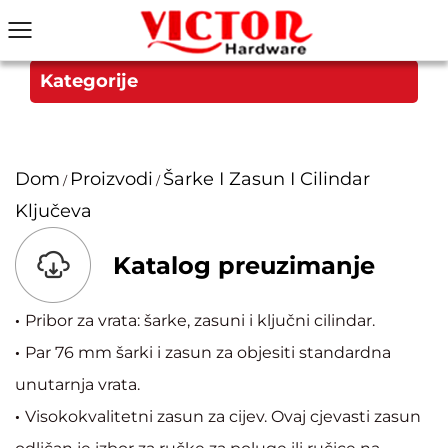
Kategorije
Dom
Proizvodi
Šarke I Zasun I Cilindar
/
/
Ključeva
Katalog preuzimanje
·
Pribor za vrata: šarke, zasuni i ključni cilindar.
·
Par 76 mm šarki i zasun za objesiti standardna
unutarnja vrata.
·
Visokokvalitetni zasun za cijev. Ovaj cjevasti zasun