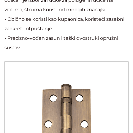
odličan je izbor za ručke za poluge ili ručice na
vratima, što ima koristi od mnogih značajki.
·
Obično se koristi kao kupaonica, koristeći zasebni
zaokret i otpuštanje.
·
Precizno-vođen zasun i teški dvostruki opružni
sustav.