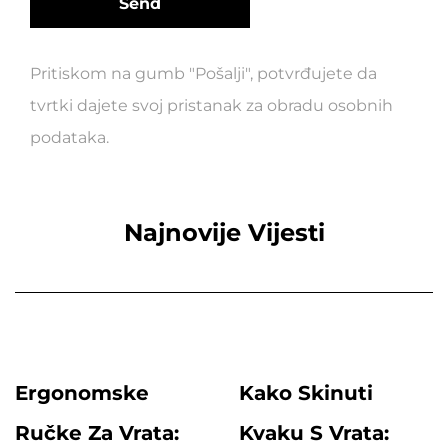
Pritiskom na gumb "Pošalji", potvrđujete da
tvrtki dajete svoj pristanak za obradu osobnih
podataka.
Najnovije Vijesti
Ergonomske
Kako Skinuti
Ručke Za Vrata:
Kvaku S Vrata: