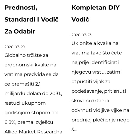
Prednosti,
Kompletan DIY
Standardi I Vodič
Vodič
Za Odabir
2026-07-23
Uklonite a kvaka na
2026-07-29
vratima tako što ćete
Globalno tržište za
najprije identificirati
ergonomski kvake na
njegovu vrstu, zatim
vratima predviđa se da
otpustiti vijak za
će premašiti 2,1
podešavanje, pritisnuti
milijardu dolara do 2031.,
skriveni držač ili
rastući ukupnom
odvrnuti vidljive vijke na
godišnjom stopom od
prednjoj ploči prije nego
6,8%, prema izvješću
š...
Allied Market Researcha